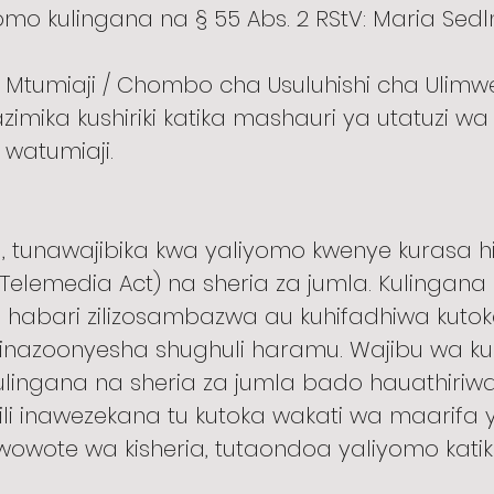
omo kulingana na § 55 Abs. 2 RStV: Maria Sed
a Mtumiaji / Chombo cha Usuluhishi cha Ulimw
zimika kushiriki katika mashauri ya utatuzi w
 watumiaji.
unawajibika kwa yaliyomo kwenye kurasa hiz
elemedia Act) na sheria za jumla. Kulingana 
lia habari zilizosambazwa au kuhifadhiwa kut
zinazoonyesha shughuli haramu. Wajibu wa k
ulingana na sheria za jumla bado hauathiriwa n
li inawezekana tu kutoka wakati wa maarifa ya 
wowote wa kisheria, tutaondoa yaliyomo kati