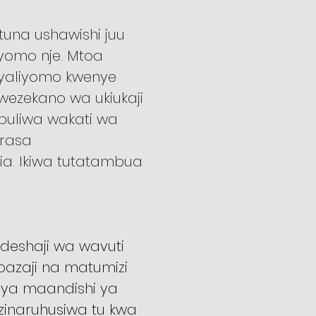
tuna ushawishi juu
iyomo nje. Mtoa
 yaliyomo kwenye
uwezekano wa ukiukaji
buliwa wakati wa
urasa
ria. Ikiwa tutatambua
ndeshaji wa wavuti
mbazaji na matumizi
ni ya maandishi ya
zinaruhusiwa tu kwa