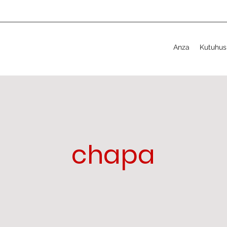
Anza
Kutuhus
chapa