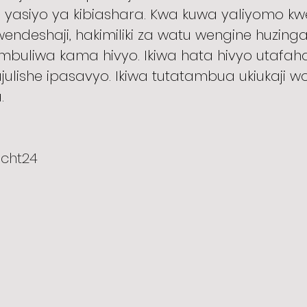
i, yasiyo ya kibiashara. Kwa kuwa yaliyomo kw
deshaji, hakimiliki za watu wengine huzing
mbuliwa kama hivyo. Ikiwa hata hivyo utafah
 tujulishe ipasavyo. Ikiwa tutatambua ukiukaji
.
echt24