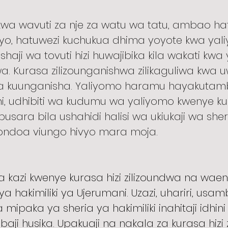
kwa wavuti za nje za watu wa tatu, ambao ha
vyo, hatuwezi kuchukua dhima yoyote kwa yal
ji wa tovuti hizi huwajibika kila wakati kwa
hwa. Kurasa zilizounganishwa zilikaguliwa kwa 
wa kuunganisha. Yaliyomo haramu hayakutam
ni, udhibiti wa kudumu wa yaliyomo kwenye k
busara bila ushahidi halisi wa ukiukaji wa she
aondoa viungo hivyo mara moja.
 kazi kwenye kurasa hizi zilizoundwa na wae
ya hakimiliki ya Ujerumani. Uzazi, uhariri, usa
 mipaka ya sheria ya hakimiliki inahitaji idhi
i husika. Upakuaji na nakala za kurasa hizi 