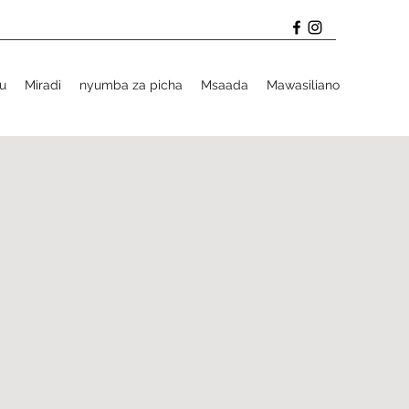
u
Miradi
nyumba za picha
Msaada
Mawasiliano