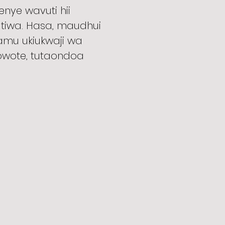
enye wavuti hii
atiwa. Hasa, maudhui
amu ukiukwaji wa
 wowote, tutaondoa