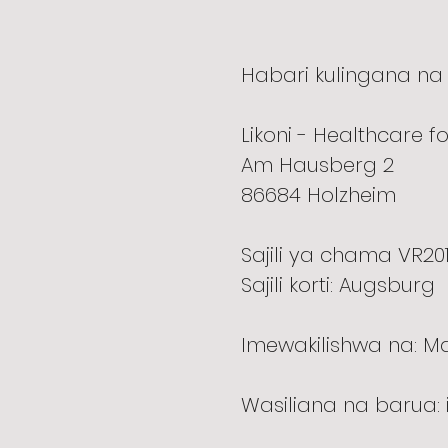
Habari kulingana n
Likoni - Healthcare for
Am Hausberg 2
86684 Holzheim
Sajili ya chama VR20
Sajili korti: Augsburg
Imewakilishwa na: M
Wasiliana na barua: