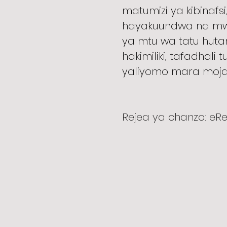
matumizi ya kibinafs
hayakuundwa na mwen
ya mtu wa tatu huta
hakimiliki, tafadhali
yaliyomo mara moja
Rejea ya chanzo: eR