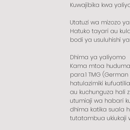
Kuwajibika kwa yaliy
Utatuzi wa mizozo y
Hatuko tayari au kula
bodi ya usuluhishi ya
Dhima ya yaliyomo
Kama mtoa huduma, t
para.1 TMG (German T
hatulazimiki kufuati
au kuchunguza hali 
utumiaji wa habari k
dhima katika suala hi
tutatambua ukiukaji 