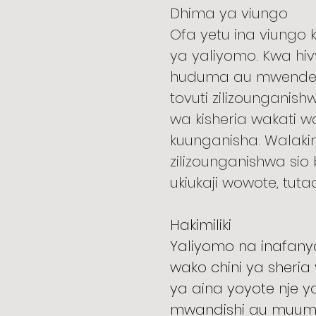
Dhima ya viungo
Ofa yetu ina viungo 
ya yaliyomo. Kwa hi
huduma au mwendesha
tovuti zilizounganis
wa kisheria wakati 
kuunganisha. Walaki
zilizounganishwa sio 
ukiukaji wowote, tut
Hakimiliki
Yaliyomo na inafanya
wako chini ya sheria 
ya aina yoyote nje ya
mwandishi au muumbaj