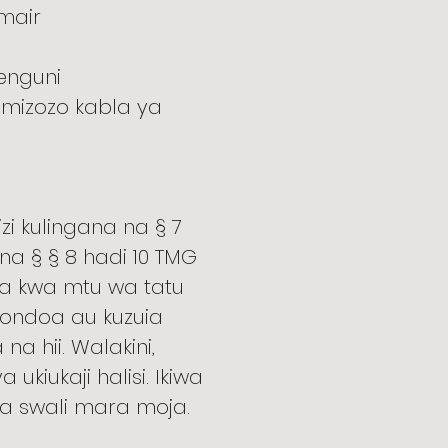
lmair
enguni
a mizozo kabla ya
i kulingana na § 7
na § § 8 hadi 10 TMG
oka kwa mtu wa tatu
uondoa au kuzuia
a hii. Walakini,
ukiukaji halisi. Ikiwa
ka swali mara moja.