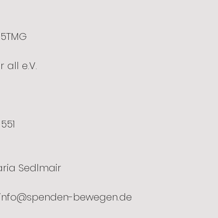
a 5TMG
 all e.V.
1551
aria Sedlmair
info@spenden-bewegen.de