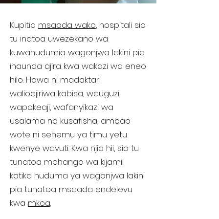
Kupitia
msaada wako
, hospitali sio
tu inatoa uwezekano wa
kuwahudumia wagonjwa lakini pia
inaunda ajira kwa wakazi wa eneo
hilo. Hawa ni madaktari
walioajiriwa kabisa, wauguzi,
wapokeaji, wafanyikazi wa
usalama na kusafisha, ambao
wote ni sehemu ya timu yetu
kwenye wavuti. Kwa njia hii, sio tu
tunatoa mchango wa kijamii
katika huduma ya wagonjwa lakini
pia tunatoa msaada endelevu
kwa
mkoa
.