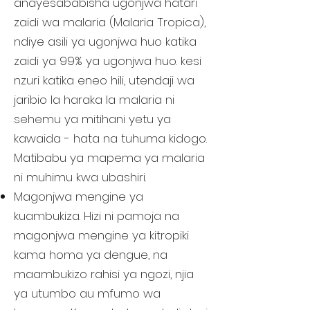
anayesababisha ugonjwa hatari
zaidi wa malaria (Malaria Tropica),
ndiye asili ya ugonjwa huo katika
zaidi ya 99% ya ugonjwa huo. kesi
nzuri katika eneo hili, utendaji wa
jaribio la haraka la malaria ni
sehemu ya mitihani yetu ya
kawaida - hata na tuhuma kidogo.
Matibabu ya mapema ya malaria
ni muhimu kwa ubashiri.
Magonjwa mengine ya
kuambukiza. Hizi ni pamoja na
magonjwa mengine ya kitropiki
kama homa ya dengue, na
maambukizo rahisi ya ngozi, njia
ya utumbo au mfumo wa