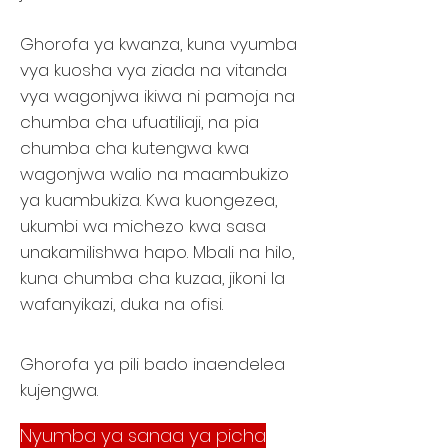
Ghorofa ya kwanza, kuna vyumba
vya kuosha vya ziada na vitanda
vya wagonjwa ikiwa ni pamoja na
chumba cha ufuatiliaji, na pia
chumba cha kutengwa kwa
wagonjwa walio na maambukizo
ya kuambukiza. Kwa kuongezea,
ukumbi wa michezo kwa sasa
unakamilishwa hapo. Mbali na hilo,
kuna chumba cha kuzaa, jikoni la
wafanyikazi, duka na ofisi.
Ghorofa ya pili bado inaendelea
kujengwa.
Nyumba ya sanaa ya picha