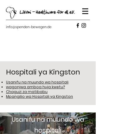
Likoni - Healthcare for all e.V.
info@spenden-bewegen.de
Hospitali ya Kingston
Usanifu na muundo wa hospitali
wagonjwa amboa huja kwetu?
Chaguzi za matibabu
Mpangilio wa Hospitali ya Kingston
Usanifu na muundo wa
hospitali