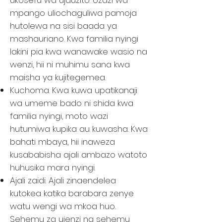
ukosefu wa ujauzito. Uzazi wa
mpango uliochaguliwa pamoja
hutolewa na sisi baada ya
mashauriano. Kwa familia nyingi
lakini pia kwa wanawake wasio na
wenzi, hii ni muhimu sana kwa
maisha ya kujitegemea.
Kuchoma. Kwa kuwa upatikanaji
wa umeme bado ni shida kwa
familia nyingi, moto wazi
hutumiwa kupika au kuwasha. Kwa
bahati mbaya, hii inaweza
kusababisha ajali ambazo watoto
huhusika mara nyingi.
Ajali zaidi. Ajali zinaendelea
kutokea katika barabara zenye
watu wengi wa mkoa huo.
Sehemu za ujenzi na sehemu