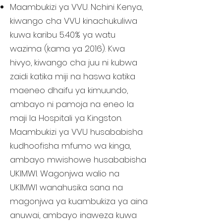
Maambukizi ya VVU. Nchini Kenya,
kiwango cha VVU kinachukuliwa
kuwa karibu 5.40% ya watu
wazima (kama ya 2016). Kwa
hivyo, kiwango cha juu ni kubwa
zaidi katika miji na haswa katika
maeneo dhaifu ya kimuundo,
ambayo ni pamoja na eneo la
maji la Hospitali ya Kingston.
Maambukizi ya VVU husababisha
kudhoofisha mfumo wa kinga,
ambayo mwishowe husababisha
UKIMWI. Wagonjwa walio na
UKIMWI wanahusika sana na
magonjwa ya kuambukiza ya aina
anuwai, ambayo inaweza kuwa