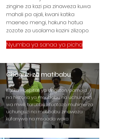
zingine za kazi pia zinaweza kuwa
mahali pa ajali, kwani katika
maeneo mengi, hakuna hatua
zozote za usalama kazini zilizopo.
Nyumba ya sanaa ya picha
Chaguzi za matibabu
Katika Hospitali ya Kingston, pamoja
na historia ya matibabu na uchunguzi
wa mwili, taratibu zifuatazo muhimu za
uchunguzi na matibabu zinaweza
kufanywa na msaada wako: